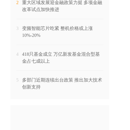
2
重大区域发展迎金融政策力挺 多项金融
改革试点加快推进
3
变频智能芯片吃紧 整机价格或上涨
10%-20%
4
418只基金成立 万亿新发基金混合型基
金占七成以上
5
多部门近期连续出台政策 推出加大技术
创新支持