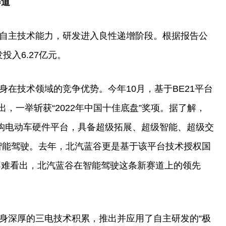
赛道
自主技术能力，研发进入良
性
递增阶段。根据报告公
投入6.27亿元。
在技术领域的竞争优势。今年10月，基于BE21
平
台
，一举斩获“2022年
中国
十佳底盘”奖项。据了解，
构电动车硬件
平
台
，具备超级拓展、超级智能、超级交
智能驾驶。去年，北汽蓝谷更是基于该
平
台
技术授权国
不难看出，北汽蓝谷在智能驾驶这条新赛道上的领先
身深厚的三电技术积累，推出并应用了自主研发的“极