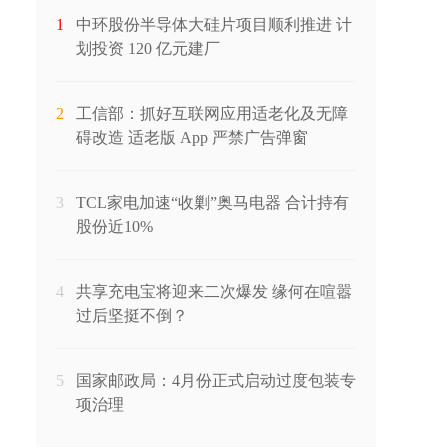
1
中环股份半导体大硅片项目顺利推进 计
划投资 120 亿元建厂
2
工信部：抓好互联网应用适老化及无障
碍改造 适老版 App 严禁广告弹窗
3
TCL家电加速“收剿”奥马电器 合计持有
股份近10%
4
共享充电宝将迎来二次爆发 缘何在喧嚣
过后坚挺不倒？
5
国家邮政局：4月份正式启动过度包装专
项治理