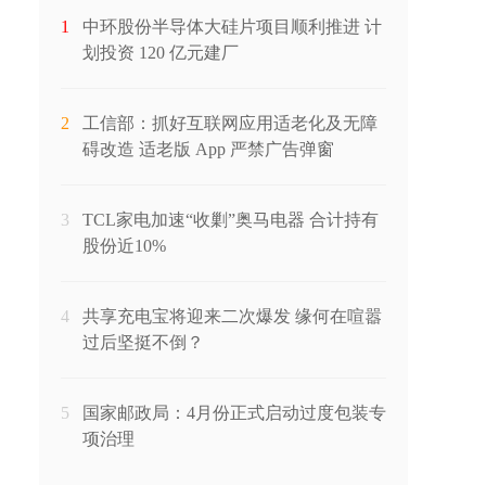
1
中环股份半导体大硅片项目顺利推进 计
划投资 120 亿元建厂
2
工信部：抓好互联网应用适老化及无障
碍改造 适老版 App 严禁广告弹窗
3
TCL家电加速“收剿”奥马电器 合计持有
股份近10%
4
共享充电宝将迎来二次爆发 缘何在喧嚣
过后坚挺不倒？
5
国家邮政局：4月份正式启动过度包装专
项治理