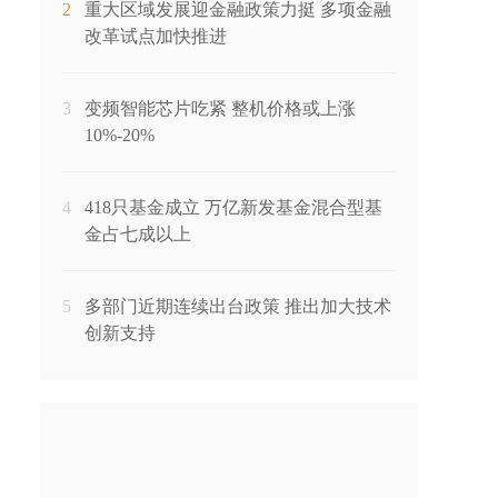
2
重大区域发展迎金融政策力挺 多项金融
改革试点加快推进
3
变频智能芯片吃紧 整机价格或上涨
10%-20%
4
418只基金成立 万亿新发基金混合型基
金占七成以上
5
多部门近期连续出台政策 推出加大技术
创新支持