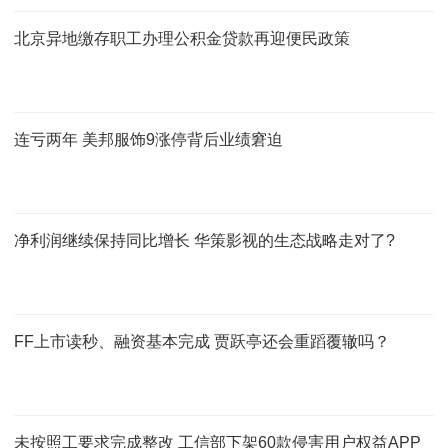
北京异地缴存职工办理公积金贷款再迎便民政策
连亏两年 美邦服饰9涨停背后业绩窘迫
净利润继续保持同比增长 华策影视的生态战略走对了?
FF上市读秒、融资基本完成 贾跃亭还会重蹈覆辙吗？
未按照工要求完成整改 工信部下架60款侵害用户权益APP