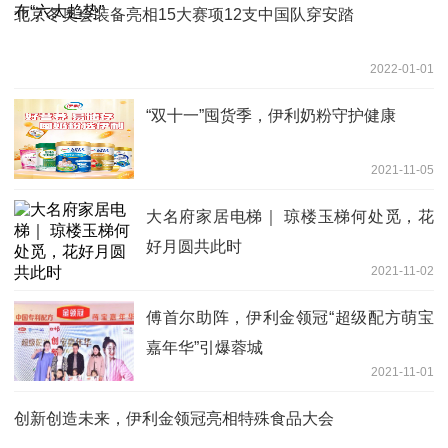
北京冬奥会装备亮相15大赛项12支中国队穿安踏
2022-01-01
“双十一”囤货季，伊利奶粉守护健康
2021-11-05
大名府家居电梯｜ 琼楼玉梯何处觅，花
好月圆共此时
2021-11-02
傅首尔助阵，伊利金领冠“超级配方萌宝
嘉年华”引爆蓉城
2021-11-01
创新创造未来，伊利金领冠亮相特殊食品大会