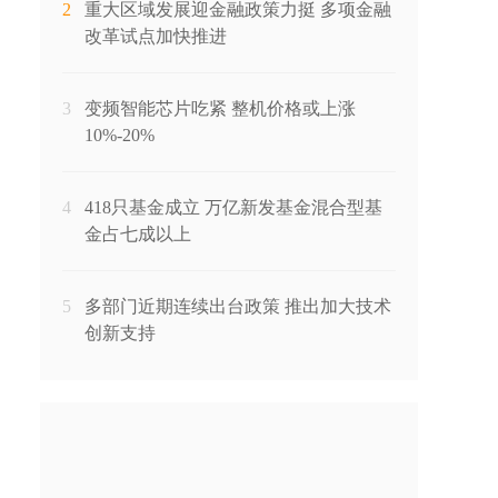
2
重大区域发展迎金融政策力挺 多项金融
改革试点加快推进
3
变频智能芯片吃紧 整机价格或上涨
10%-20%
4
418只基金成立 万亿新发基金混合型基
金占七成以上
5
多部门近期连续出台政策 推出加大技术
创新支持