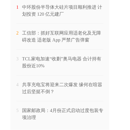
1
中环股份半导体大硅片项目顺利推进 计
划投资 120 亿元建厂
2
工信部：抓好互联网应用适老化及无障
碍改造 适老版 App 严禁广告弹窗
3
TCL家电加速“收剿”奥马电器 合计持有
股份近10%
4
共享充电宝将迎来二次爆发 缘何在喧嚣
过后坚挺不倒？
5
国家邮政局：4月份正式启动过度包装专
项治理