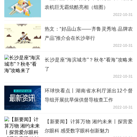
农机巨无霸炫酷亮相（组图）
2022-10-31
热文：“好品山东——齐鲁灵秀地 品牌农
产品”推介会在长沙举行
2022-10-31
长沙是座“海滨城市”？秋冬“看海”攻略来
了
2022-10-31
环球快看点丨湖南省水利厅派出12个督
导组开展抗旱保供督导核查工作
2022-10-31
【新要闻】计算万物 湘约未来丨探营爱
尔眼科 感受数字眼科创新魅力