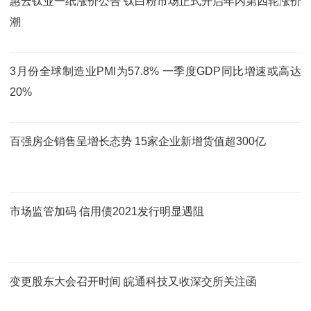
惠云钛业一纸涨价公告 钛白粉市场正式开启年内第四轮涨价
潮
3月份全球制造业PMI为57.8% 一季度GDP同比增速或高达
20%
百强房企销售呈增长态势 15家企业新增货值超300亿
市场监管加码 信用债2021发行明显遇阻
变更股东大会召开时间 皖通科技又收深交所关注函