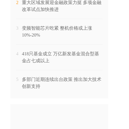
2
重大区域发展迎金融政策力挺 多项金融
改革试点加快推进
3
变频智能芯片吃紧 整机价格或上涨
10%-20%
4
418只基金成立 万亿新发基金混合型基
金占七成以上
5
多部门近期连续出台政策 推出加大技术
创新支持