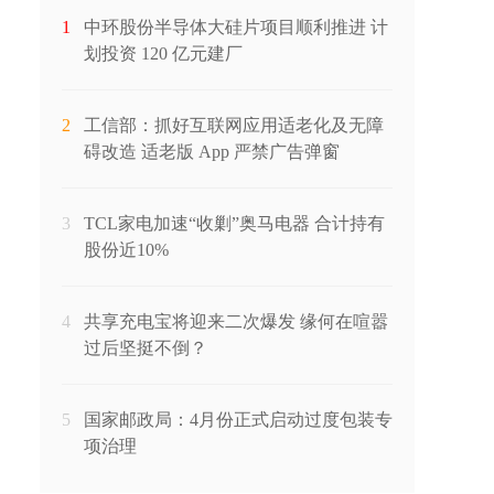
1
中环股份半导体大硅片项目顺利推进 计
划投资 120 亿元建厂
2
工信部：抓好互联网应用适老化及无障
碍改造 适老版 App 严禁广告弹窗
3
TCL家电加速“收剿”奥马电器 合计持有
股份近10%
4
共享充电宝将迎来二次爆发 缘何在喧嚣
过后坚挺不倒？
5
国家邮政局：4月份正式启动过度包装专
项治理