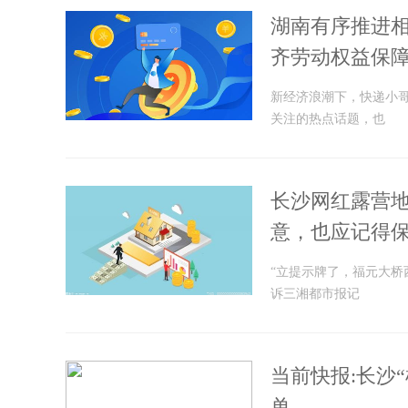
湖南有序推进相
齐劳动权益保
新经济浪潮下，快递小
关注的热点话题，也
长沙网红露营地
意，也应记得
“立提示牌了，福元大桥
诉三湘都市报记
当前快报:长沙
单