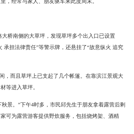
这里，经常与家人、朋友驱车来此度周末。
元路大桥南侧的大草坪，发现草坪多个出入口已设置
火 承担法律责任”等警示牌，还悬挂了“故意纵火 追究
闲，而且草坪上已支起了几个帐篷。在靠滨江景观大
食材等进入草坪。
下秋景。”下午4时多，市民邱先生于朋友拿着露营后剩
商家可为露营游客提供野炊服务，包括烧烤架、酒精