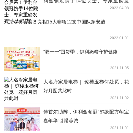
利金领冠携手14位院士、专家重磅发
2022-04-08
布“六大趋势”
北京冬奥会装备亮相15大赛项12支中国队穿安踏
2022-01-01
“双十一”囤货季，伊利奶粉守护健康
2021-11-05
大名府家居电梯｜ 琼楼玉梯何处觅，花
好月圆共此时
2021-11-02
傅首尔助阵，伊利金领冠“超级配方萌宝
嘉年华”引爆蓉城
2021-11-01